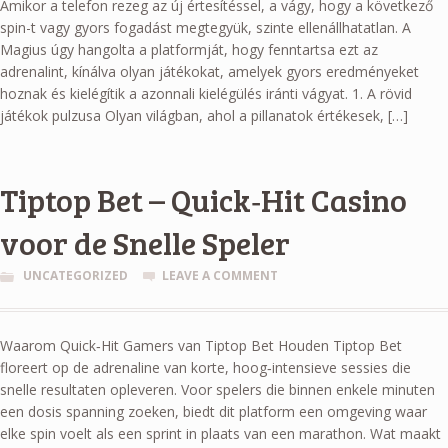
Amikor a telefon rezeg az új értesítéssel, a vágy, hogy a következő
spin-t vagy gyors fogadást megtegyük, szinte ellenállhatatlan. A
Magius úgy hangolta a platformját, hogy fenntartsa ezt az
adrenalint, kínálva olyan játékokat, amelyek gyors eredményeket
hoznak és kielégítik a azonnali kielégülés iránti vágyat. 1. A rövid
játékok pulzusa Olyan világban, ahol a pillanatok értékesek, […]
Tiptop Bet – Quick‑Hit Casino
voor de Snelle Speler
UNCATEGORIZED
LEAVE A COMMENT
Waarom Quick‑Hit Gamers van Tiptop Bet Houden Tiptop Bet
floreert op de adrenaline van korte, hoog‑intensieve sessies die
snelle resultaten opleveren. Voor spelers die binnen enkele minuten
een dosis spanning zoeken, biedt dit platform een omgeving waar
elke spin voelt als een sprint in plaats van een marathon. Wat maakt