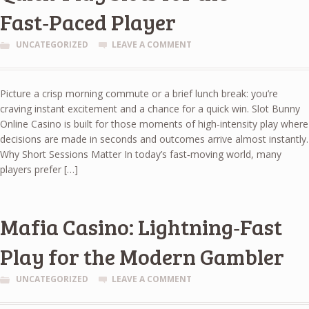
Fast‑Paced Player
UNCATEGORIZED
LEAVE A COMMENT
Picture a crisp morning commute or a brief lunch break: you’re
craving instant excitement and a chance for a quick win. Slot Bunny
Online Casino is built for those moments of high‑intensity play where
decisions are made in seconds and outcomes arrive almost instantly.
Why Short Sessions Matter In today’s fast‑moving world, many
players prefer […]
Mafia Casino: Lightning‑Fast
Play for the Modern Gambler
UNCATEGORIZED
LEAVE A COMMENT