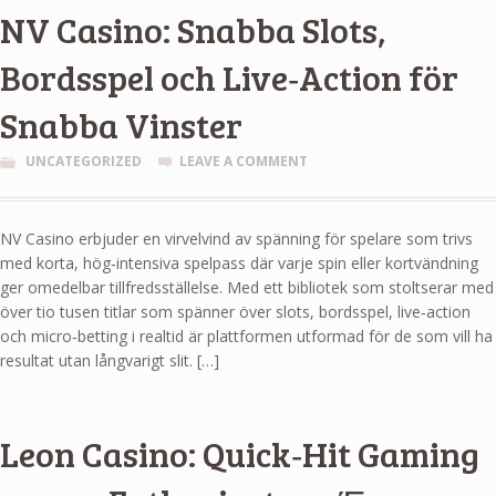
NV Casino: Snabba Slots,
Bordsspel och Live‑Action för
Snabba Vinster
UNCATEGORIZED
LEAVE A COMMENT
NV Casino erbjuder en virvelvind av spänning för spelare som trivs
med korta, hög‑intensiva spelpass där varje spin eller kortvändning
ger omedelbar tillfredsställelse. Med ett bibliotek som stoltserar med
över tio tusen titlar som spänner över slots, bordsspel, live‑action
och micro‑betting i realtid är plattformen utformad för de som vill ha
resultat utan långvarigt slit. […]
Leon Casino: Quick‑Hit Gaming