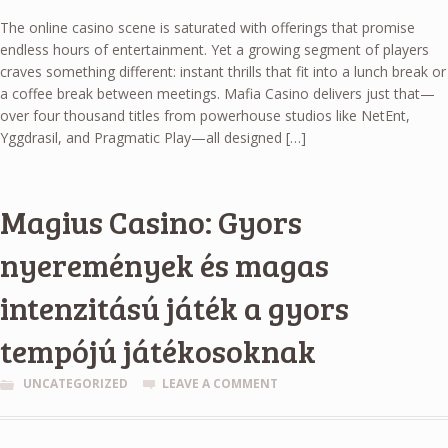
The online casino scene is saturated with offerings that promise
endless hours of entertainment. Yet a growing segment of players
craves something different: instant thrills that fit into a lunch break or
a coffee break between meetings. Mafia Casino delivers just that—
over four thousand titles from powerhouse studios like NetEnt,
Yggdrasil, and Pragmatic Play—all designed […]
Magius Casino: Gyors
nyeremények és magas
intenzitású játék a gyors
tempójú játékosoknak
UNCATEGORIZED
LEAVE A COMMENT