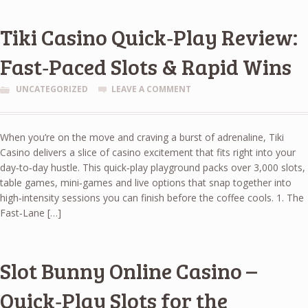
Tiki Casino Quick‑Play Review:
Fast‑Paced Slots & Rapid Wins
UNCATEGORIZED
LEAVE A COMMENT
When you’re on the move and craving a burst of adrenaline, Tiki
Casino delivers a slice of casino excitement that fits right into your
day‑to‑day hustle. This quick‑play playground packs over 3,000 slots,
table games, mini‑games and live options that snap together into
high‑intensity sessions you can finish before the coffee cools. 1. The
Fast‑Lane […]
Slot Bunny Online Casino –
Quick‑Play Slots for the