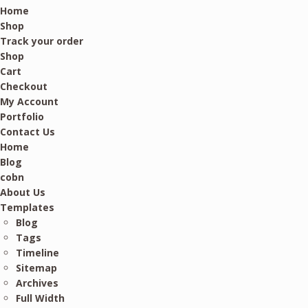
Home
Shop
Track your order
Shop
Cart
Checkout
My Account
Portfolio
Contact Us
Home
Blog
cobn
About Us
Templates
Blog
Tags
Timeline
Sitemap
Archives
Full Width