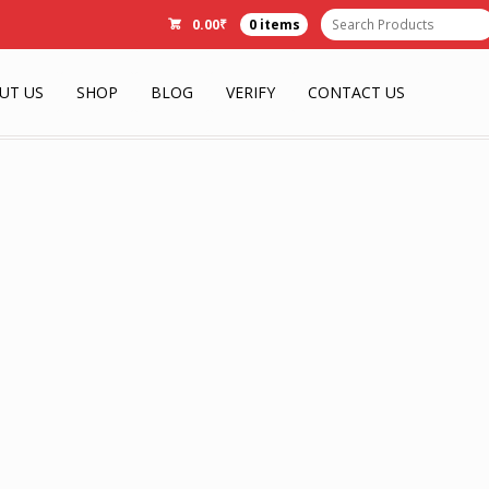
0.00
₹
0 items
UT US
SHOP
BLOG
VERIFY
CONTACT US