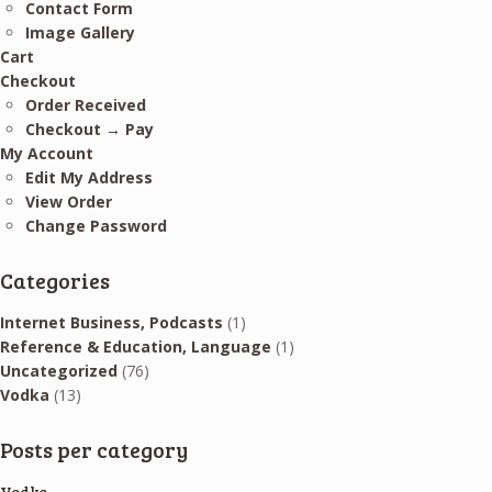
Contact Form
Image Gallery
Cart
Checkout
Order Received
Checkout → Pay
My Account
Edit My Address
View Order
Change Password
Categories
Internet Business, Podcasts
(1)
Reference & Education, Language
(1)
Uncategorized
(76)
Vodka
(13)
Posts per category
Vodka