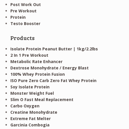
Post Work Out
Pre Workout
Protein
Testo Booster
Products
Isolate Protein Peanut Butter | 1kg/2.2lbs
2 In 1 Pre Workout
Metabolic Rate Enhancer
Dextrose Monohydrate / Energy Blast
100% Whey Protein Fusion
ISO Pure Zero Carb Zero Fat Whey Protein
Soy Isolate Protein
Monster Weight Fuel
Slim O Fast Meal Replacement
Carbo Oxygen
Creatine Monohydrate
Extreme Fat Melter
Garcinia Combogia